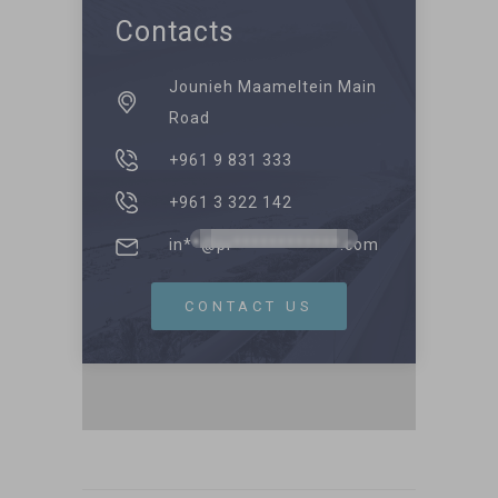
Contacts
Jounieh Maameltein Main
Road
+961 9 831 333
+961 3 322 142
in**@pr************.com
CONTACT US