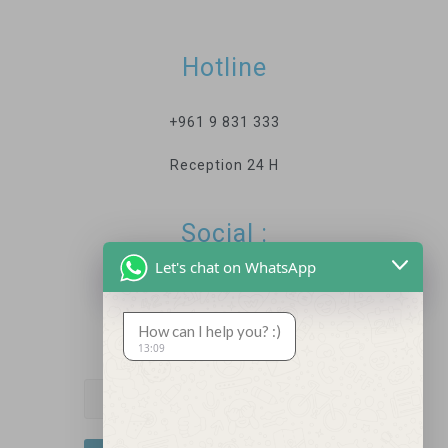
Hotline
+961 9 831 333
Reception 24 H
Social :
Let's chat on WhatsApp
How can I help you? :)
Newsletter
13:09