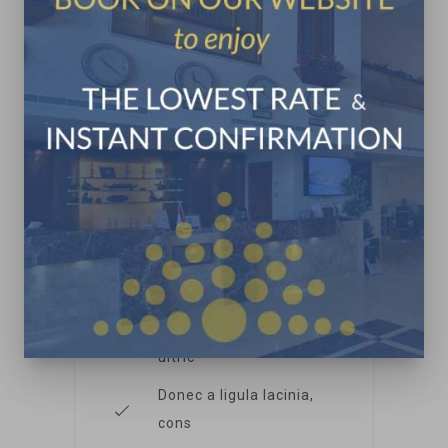
Basic Plan
59.99
$
LOREM IPSUM
Praesent ultrices urna
purus
Sed vitae tristique nisl
ultric
Donec a ligula lacinia,
cons