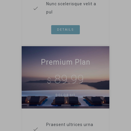
Nunc scelerisque velit a
pul
DETAILS
Premium Plan
89.99
$
DOLOR SIT
Praesent ultrices urna